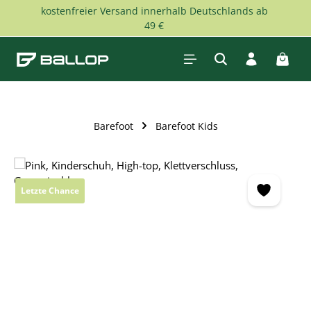
kostenfreier Versand innerhalb Deutschlands ab
Zum Hauptinhalt springen
49 €
Waren
Barefoot
Barefoot Kids
Bildergalerie überspringen
Letzte Chance