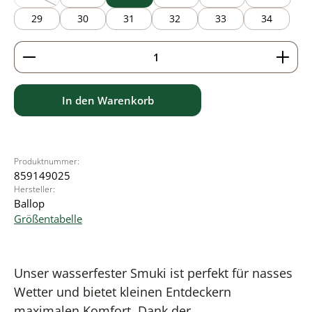
(Diese Option ist zurzeit nicht verfügbar.)
29
30
31
32
33
34
Produkt Anzahl: Gib den gewünschten Wert ein ode
In den Warenkorb
Produktnummer:
859149025
Hersteller:
Ballop
Größentabelle
Unser wasserfester Smuki ist perfekt für nasses
Wetter und bietet kleinen Entdeckern
maximalen Komfort. Dank der