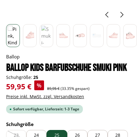
Ballop
BALLOP Kids Barfußschuhe Smuki pink
Schuhgröße:
25
Verkaufspreis:
59,95 €
%
Regulärer Preis:
89,95 €
(33.35% gespart)
Preise inkl. MwSt. zzgl. Versandkosten
Sofort verfügbar, Lieferzeit: 1-3 Tage
auswählen
Schuhgröße
23
24
25
26
27
28