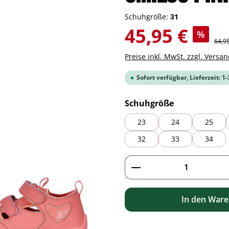
Schuhgröße:
31
Verkaufspreis:
45,95 €
%
Regul
64,9
Preise inkl. MwSt. zzgl. Versa
Sofort verfügbar, Lieferzeit: 1
auswählen
Schuhgröße
23
24
25
32
33
34
Produkt Anzahl: G
In den War