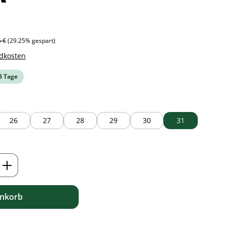
ärer Preis:
5 €
(29.25% gespart)
ndkosten
-3 Tage
26
27
28
29
30
31
ib den gewünschten Wert ein oder benutz
enkorb