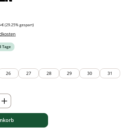
ärer Preis:
5 €
(29.25% gespart)
ndkosten
-3 Tage
26
27
28
29
30
31
ib den gewünschten Wert ein oder benutz
enkorb