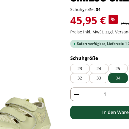
Schuhgröße:
34
Verkaufspreis:
45,95 €
%
Regul
64,9
Preise inkl. MwSt. zzgl. Versa
Sofort verfügbar, Lieferzeit: 1
auswählen
Schuhgröße
23
24
25
32
33
34
Produkt Anzahl: G
In den War