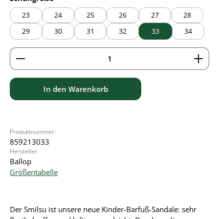
23
24
25
26
27
28
29
30
31
32
33
34
Produkt Anzahl: Gib den gewünschten Wert ein ode
In den Warenkorb
Produktnummer:
859213033
Hersteller:
Ballop
Größentabelle
Der Smilsu ist unsere neue Kinder-Barfuß-Sandale: sehr