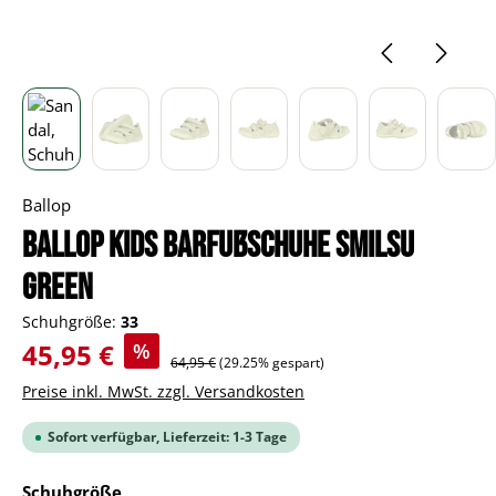
Ballop
BALLOP Kids Barfußschuhe Smilsu
green
Schuhgröße:
33
Verkaufspreis:
45,95 €
%
Regulärer Preis:
64,95 €
(29.25% gespart)
Preise inkl. MwSt. zzgl. Versandkosten
Sofort verfügbar, Lieferzeit: 1-3 Tage
auswählen
Schuhgröße