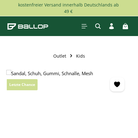
kostenfreier Versand innerhalb Deutschlands ab
Zum Hauptinhalt springen
49 €
Waren
Outlet
Kids
Bildergalerie überspringen
Letzte Chance