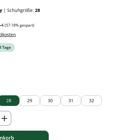
ey
|
Schuhgröße:
28
ärer Preis:
5 €
(57.18% gespart)
ndkosten
-3 Tage
auswählen
28
29
30
31
32
ib den gewünschten Wert ein oder benutz
enkorb