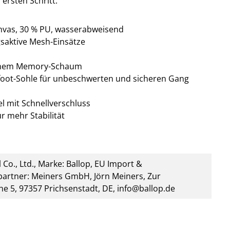
ersten Schritt.
nvas,
30 % PU, wasserabweisend
saktive Mesh-Einsätze
ichem Memory-Schaum
efoot-Sohle für unbeschwerten und sicheren Gang
l mit Schnellverschluss
r mehr Stabilität
 Co., Ltd., Marke: Ballop, EU Import &
artner: Meiners GmbH, Jörn Meiners, Zur
he 5, 97357 Prichsenstadt, DE, info@ballop.de