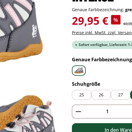
Genaue Farbbezeichnung:
gr
Verkaufspreis:
29,95 €
%
Regul
69,9
Preise inkl. MwSt. zzgl. Versa
Sofort verfügbar, Lieferzeit: 1
Genaue Farbbezeichnung
grey
auswählen
Schuhgröße
25
26
27
Produkt Anzahl: G
In den War