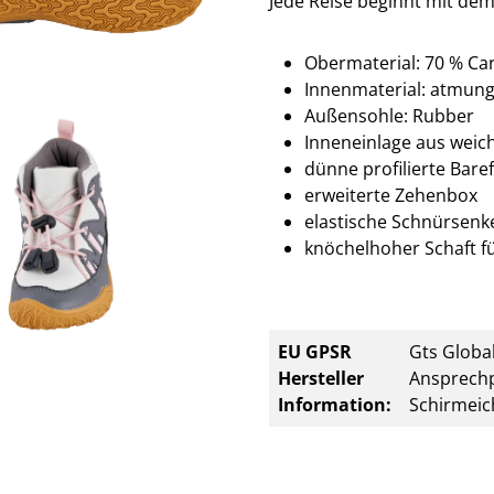
Jede Reise beginnt mit dem 
Obermaterial: 70 % Ca
Innenmaterial: atmung
Außensohle: Rubber
Inneneinlage aus we
dünne profilierte Bar
erweiterte Zehenbox
elastische Schnürsenke
knöchelhoher Schaft fü
EU GPSR
Gts Global
Hersteller
Ansprechp
Information:
Schirmeic