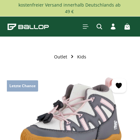
kostenfreier Versand innerhalb Deutschlands ab
Zum Hauptinhalt springen
49 €
Waren
Outlet
Kids
Bildergalerie überspringen
Letzte Chance