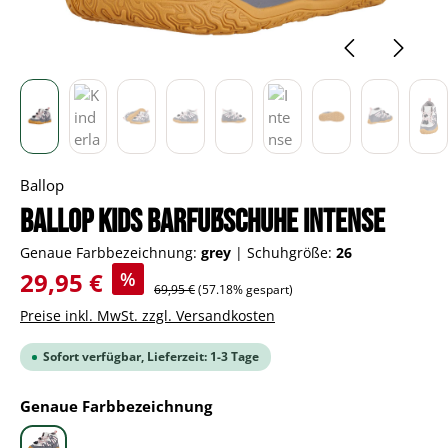
Ballop
BALLOP Kids Barfußschuhe Intense
Genaue Farbbezeichnung:
grey
|
Schuhgröße:
26
Verkaufspreis:
29,95 €
%
Regulärer Preis:
69,95 €
(57.18% gespart)
Preise inkl. MwSt. zzgl. Versandkosten
Sofort verfügbar, Lieferzeit: 1-3 Tage
auswählen
Genaue Farbbezeichnung