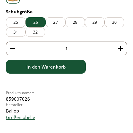
grey
auswählen
Schuhgröße
25
26
27
28
29
30
31
32
Produkt Anzahl: Gib den gewünschten Wert ein ode
In den Warenkorb
Produktnummer:
859007026
Hersteller:
Ballop
Größentabelle