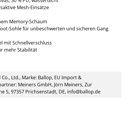
nvas, 30 % PU, wasserdicht
saktive Mesh-Einsätze
ichem Memory-Schaum
efoot-Sohle für unbeschwerten und sicheren Gang
l mit Schnellverschluss
r mehr Stabilität
 Co., Ltd., Marke: Ballop, EU Import &
artner: Meiners GmbH, Jörn Meiners, Zur
he 5, 97357 Prichsenstadt, DE, info@ballop.de