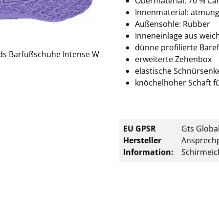
Obermaterial: 70 % Ca
Innenmaterial: atmung
Außensohle: Rubber
Inneneinlage aus we
dünne profilierte Bar
erweiterte Zehenbox
elastische Schnürsenke
knöchelhoher Schaft fü
EU GPSR
Gts Global
Hersteller
Ansprechp
Information:
Schirmeic