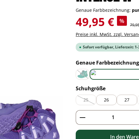
Genaue Farbbezeichnung:
pu
Verkaufspreis:
49,95 €
%
Regul
79,9
Preise inkl. MwSt. zzgl. Versa
Sofort verfügbar, Lieferzeit: 1
Genaue Farbbezeichnung
green
(Diese Option ist zurzeit nicht ve
auswählen
Schuhgröße
25
26
27
(Diese Option ist zurzeit nicht 
Produkt Anzahl: G
In den War