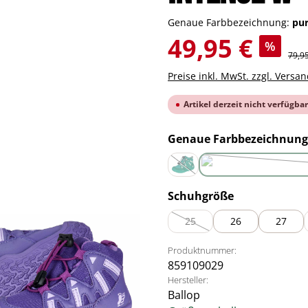
Genaue Farbbezeichnung:
pu
Verkaufspreis:
49,95 €
%
Regul
79,9
Preise inkl. MwSt. zzgl. Versa
Artikel derzeit nicht verfügbar
Genaue Farbbezeichnung
green
(Diese Option ist zurzeit nicht ve
auswählen
Schuhgröße
25
26
27
(Diese Option ist zurzeit nicht 
Produktnummer:
859109029
Hersteller:
Ballop