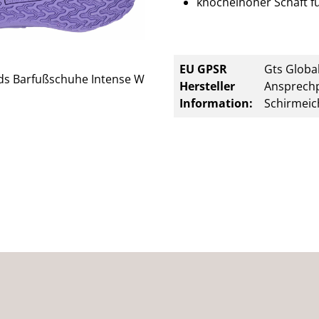
knöchelhoher Schaft fü
EU GPSR
Gts Global
Hersteller
Ansprechp
Information:
Schirmeic