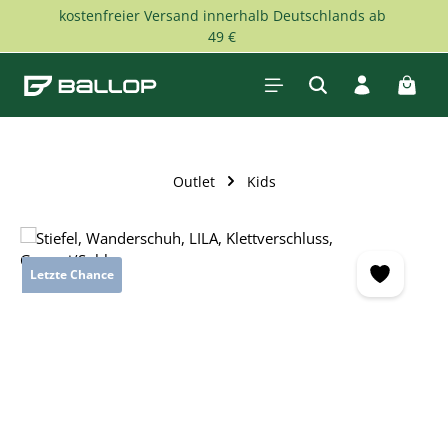
kostenfreier Versand innerhalb Deutschlands ab
Zum Hauptinhalt springen
49 €
Waren
Outlet
Kids
Bildergalerie überspringen
Letzte Chance