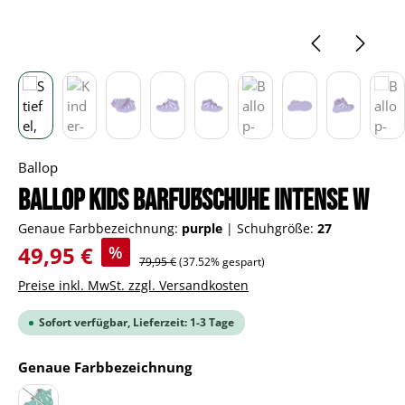
Ballop
BALLOP Kids Barfußschuhe Intense W
Genaue Farbbezeichnung:
purple
|
Schuhgröße:
27
Verkaufspreis:
49,95 €
%
Regulärer Preis:
79,95 €
(37.52% gespart)
Preise inkl. MwSt. zzgl. Versandkosten
Sofort verfügbar, Lieferzeit: 1-3 Tage
auswählen
Genaue Farbbezeichnung