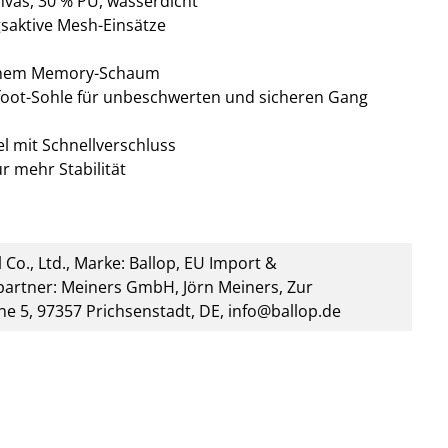
nvas, 30 % PU, wasserdicht
saktive Mesh-Einsätze
ichem Memory-Schaum
efoot-Sohle für unbeschwerten und sicheren Gang
l mit Schnellverschluss
r mehr Stabilität
 Co., Ltd., Marke: Ballop, EU Import &
artner: Meiners GmbH, Jörn Meiners, Zur
he 5, 97357 Prichsenstadt, DE, info@ballop.de