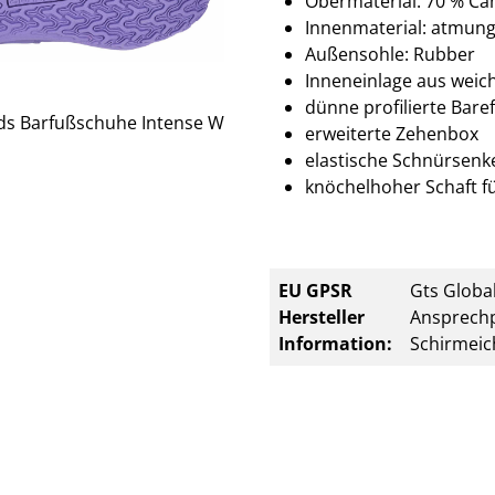
Obermaterial: 70 % Ca
Innenmaterial: atmung
Außensohle: Rubber
Inneneinlage aus we
dünne profilierte Bar
erweiterte Zehenbox
elastische Schnürsenke
knöchelhoher Schaft fü
EU GPSR
Gts Global
Hersteller
Ansprechp
Information:
Schirmeic