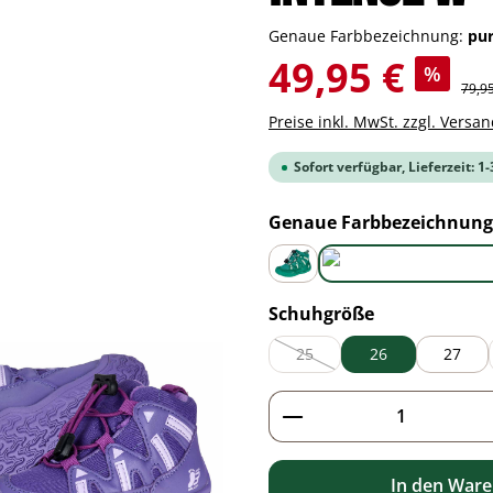
Genaue Farbbezeichnung:
pu
Verkaufspreis:
49,95 €
%
Regul
79,9
Preise inkl. MwSt. zzgl. Versa
Sofort verfügbar, Lieferzeit: 1
Genaue Farbbezeichnung
green
auswählen
Schuhgröße
25
26
27
(Diese Option ist zurzeit nicht 
Produkt Anzahl: G
In den War