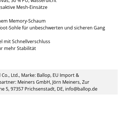
nvas, 30 % PU, wasserdicht
saktive Mesh-Einsätze
ichem Memory-Schaum
efoot-Sohle für unbeschwerten und sicheren Gang
l mit Schnellverschluss
r mehr Stabilität
 Co., Ltd., Marke: Ballop, EU Import &
artner: Meiners GmbH, Jörn Meiners, Zur
he 5, 97357 Prichsenstadt, DE, info@ballop.de