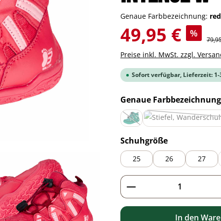
Genaue Farbbezeichnung:
re
Verkaufspreis:
49,95 €
%
Regul
79,9
Preise inkl. MwSt. zzgl. Versa
Sofort verfügbar, Lieferzeit: 1
Genaue Farbbezeichnung
green
(Diese Option ist zurzeit nicht ve
auswählen
Schuhgröße
25
26
27
Produkt Anzahl: G
In den War