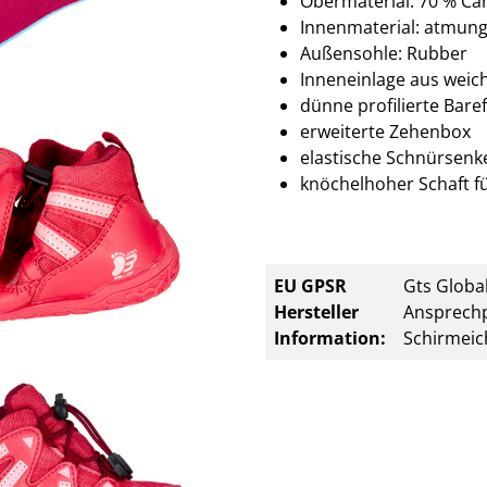
Obermaterial: 70 % Ca
Innenmaterial: atmung
Außensohle: Rubber
Inneneinlage aus we
dünne profilierte Bar
erweiterte Zehenbox
elastische Schnürsenke
knöchelhoher Schaft fü
EU GPSR
Gts Global
Hersteller
Ansprechp
Information:
Schirmeic