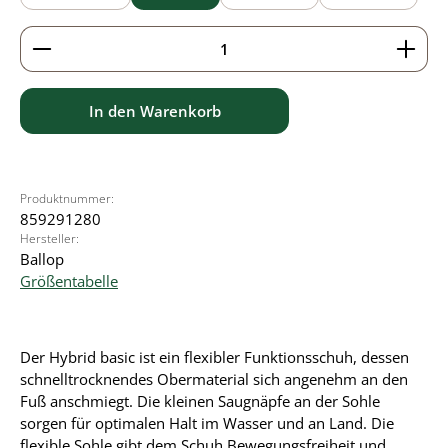
Produkt Anzahl: Gib den gewünschten Wert ein ode
In den Warenkorb
Produktnummer:
859291280
Hersteller:
Ballop
Größentabelle
Der Hybrid basic ist ein flexibler Funktionsschuh, dessen
schnelltrocknendes Obermaterial sich angenehm an den
Fuß anschmiegt. Die kleinen Saugnäpfe an der Sohle
sorgen für optimalen Halt im Wasser und an Land. Die
flexible Sohle gibt dem Schuh Bewegungsfreiheit und