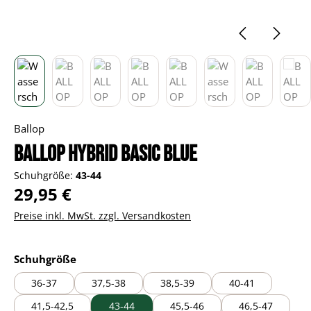
Ballop
BALLOP Hybrid basic blue
Schuhgröße:
43-44
Regulärer Preis:
29,95 €
Preise inkl. MwSt. zzgl. Versandkosten
auswählen
Schuhgröße
36-37
37,5-38
38,5-39
40-41
41,5-42,5
43-44
45,5-46
46,5-47