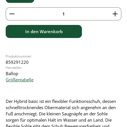
Produkt Anzahl: Gib den gewünschten Wert ein ode
In den Warenkorb
Produktnummer:
859291220
Hersteller:
Ballop
Größentabelle
Der Hybrid basic ist ein flexibler Funktionsschuh, dessen
schnelltrocknendes Obermaterial sich angenehm an den
Fuß anschmiegt. Die kleinen Saugnäpfe an der Sohle
sorgen für optimalen Halt im Wasser und an Land. Die
flexible Sohle gibt dem Schuh Bewegungsfreiheit und