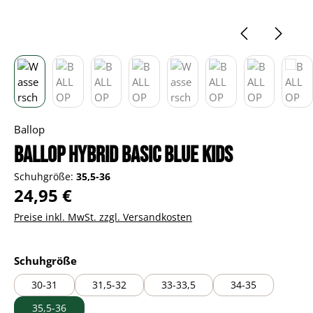
Ballop
BALLOP Hybrid basic blue Kids
Schuhgröße:
35,5-36
Regulärer Preis:
24,95 €
Preise inkl. MwSt. zzgl. Versandkosten
auswählen
Schuhgröße
30-31
31,5-32
33-33,5
34-35
35,5-36