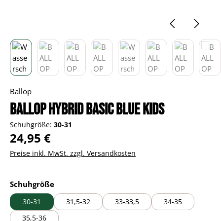
Ballop
BALLOP Hybrid basic blue Kids
Schuhgröße:
30-31
Regulärer Preis:
24,95 €
Preise inkl. MwSt. zzgl. Versandkosten
auswählen
Schuhgröße
30-31
31,5-32
33-33,5
34-35
35,5-36