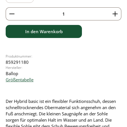
Produkt Anzahl: Gib den gewünschten Wert ein ode
In den Warenkorb
Produktnummer:
859291180
Hersteller:
Ballop
Größentabelle
Der Hybrid basic ist ein flexibler Funktionsschuh, dessen
schnelltrocknendes Obermaterial sich angenehm an den
Fuß anschmiegt. Die kleinen Saugnäpfe an der Sohle
sorgen für optimalen Halt im Wasser und an Land. Die
flexible Sohle gibt dem Schuh Bewegungsfreiheit und