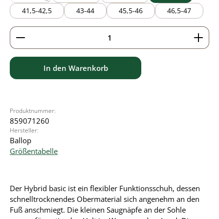
(Diese Option ist zurzeit nicht verfügbar.)
41,5-42,5
43-44
45,5-46
46,5-47
Produkt Anzahl: Gib den gewünschten Wert ein ode
In den Warenkorb
Produktnummer:
859071260
Hersteller:
Ballop
Größentabelle
Der Hybrid basic ist ein flexibler Funktionsschuh, dessen
schnelltrocknendes Obermaterial sich angenehm an den
Fuß anschmiegt. Die kleinen Saugnäpfe an der Sohle