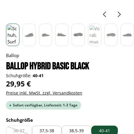
Ballop
BALLOP Hybrid basic black
Schuhgröße:
40-41
Regulärer Preis:
29,95 €
Preise inkl. MwSt. zzgl. Versandkosten
Sofort verfügbar, Lieferzeit: 1-3 Tage
auswählen
Schuhgröße
36-37
37,5-38
38,5-39
40-41