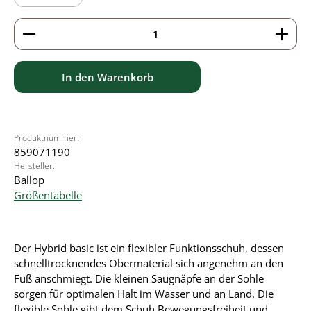
Produkt Anzahl: Gib den gewünschten Wert ein ode
In den Warenkorb
Produktnummer:
859071190
Hersteller:
Ballop
Größentabelle
Der Hybrid basic ist ein flexibler Funktionsschuh, dessen
schnelltrocknendes Obermaterial sich angenehm an den
Fuß anschmiegt. Die kleinen Saugnäpfe an der Sohle
sorgen für optimalen Halt im Wasser und an Land. Die
flexible Sohle gibt dem Schuh Bewegungsfreiheit und