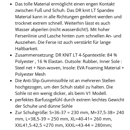
Das tolle Material ermöglicht einen engen Kontakt
zwischen Fuß und Schuh. Das DR knit LT Spandex
Material kann in alle Richtungen gedehnt werden und
trocknet extrem schnell. Weiterhin lässt es auch
Wasser abperlen (nicht wasserdicht!). Mit hoher
Fersenlinie und Lasche hinten zum schnellen An- und
Ausziehen. Die Ferse ist auch verstärkt für lange
Haltbarkeit.
Zusammensetzung: DR KNIT LT 4-Spantextile: 84 %
Polyester , 16 % Elastan. Outsole: Rubber, Inner Sole :
Steel net + Non-woven, Insole: EVA Foaming Material +
Polyester Mesh
Die Anti-Slip-Gummisolhle ist an mehreren Stellen
hochgezogen, um den Schuh stabil zu halten. Die
Sohle ist ein wenig dicker, als beim V1 Modell.
perfektes Barfussgefühl durch extrem leichtes Gewicht
der Schuhe und dünne Sohle
Zur Schuhgröße: S=36-37 = 230 mm, M=37,5-38= 240
mm, L=38,5-39 = 250 mm, XL=40-41= 260 mm,
XXL41,5-42,5 =270 mm, XXXL=43-44 = 280mm;