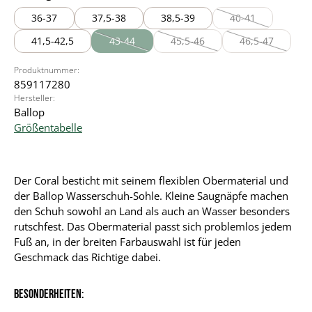
36-37
37,5-38
38,5-39
40-41
(Diese Option ist z
41,5-42,5
43-44
45,5-46
46,5-47
(Diese Option ist zurzeit nicht verfügbar.)
(Diese Option ist zurzeit nicht v
(Diese Option i
Produktnummer:
859117280
Hersteller:
Ballop
Größentabelle
Der Coral besticht mit seinem flexiblen Obermaterial und
der Ballop Wasserschuh-Sohle. Kleine Saugnäpfe machen
den Schuh sowohl an Land als auch an Wasser besonders
rutschfest. Das Obermaterial passt sich problemlos jedem
Fuß an, in der breiten Farbauswahl ist für jeden
Geschmack das Richtige dabei.
Besonderheiten: