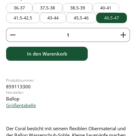
36-37
37,5-38
38,5-39
40-41
41,5-42,5
43-44
45,5-46
46,5-47
Produkt Anzahl: Gib den gewünschten Wert ein ode
In den Warenkorb
Produktnummer:
859113300
Hersteller:
Ballop
Größentabelle
Der Coral besticht mit seinem flexiblen Obermaterial und
der Ballop Wasserschuh-Sohle. Kleine Saugnäpfe machen