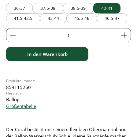
36-37
37,5-38
38,5-39
40-41
41,5-42,5
43-44
45,5-46
46,5-47
Produkt Anzahl: Gib den gewünschten Wert ein ode
In den Warenkorb
Produktnummer:
859115260
Hersteller:
Ballop
Größentabelle
Der Coral besticht mit seinem flexiblen Obermaterial und
der Ballop Wasserschuh-Sohle. Kleine Saugnäpfe machen