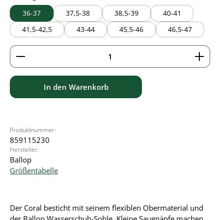
36-37
37,5-38
38,5-39
40-41
41,5-42,5
43-44
45,5-46
46,5-47
Produkt Anzahl: Gib den gewünschten Wert ein ode
In den Warenkorb
Produktnummer:
859115230
Hersteller:
Ballop
Größentabelle
Der Coral besticht mit seinem flexiblen Obermaterial und
der Ballop Wasserschuh-Sohle. Kleine Saugnäpfe machen