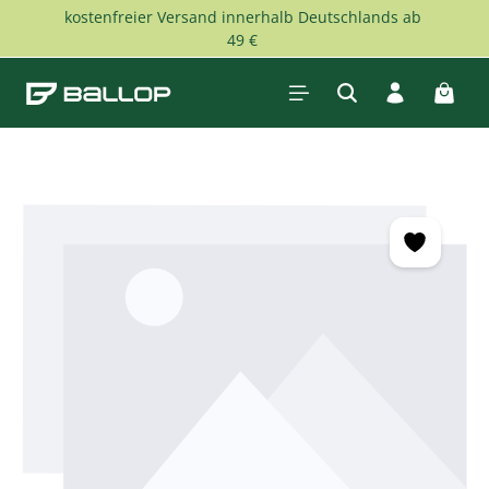
kostenfreier Versand innerhalb Deutschlands ab
Zum Hauptinhalt springen
49 €
Waren
Bildergalerie überspringen