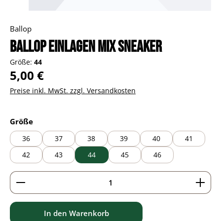
Ballop
Ballop Einlagen Mix Sneaker
Größe:
44
Regulärer Preis:
5,00 €
Preise inkl. MwSt. zzgl. Versandkosten
auswählen
Größe
36
37
38
39
40
41
42
43
44
45
46
Produkt Anzahl: Gib den gewünschten Wert ein ode
In den Warenkorb