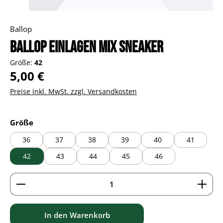
Ballop
Ballop Einlagen Mix Sneaker
Größe:
42
Regulärer Preis:
5,00 €
Preise inkl. MwSt. zzgl. Versandkosten
auswählen
Größe
36
37
38
39
40
41
42
43
44
45
46
Produkt Anzahl: Gib den gewünschten Wert ein ode
In den Warenkorb