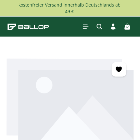
kostenfreier Versand innerhalb Deutschlands ab
Zum Hauptinhalt springen
49 €
Waren
Bildergalerie überspringen