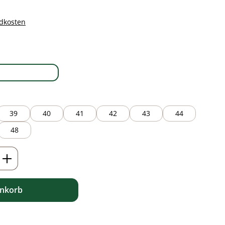
ndkosten
auswählen
white
39
40
41
42
43
44
48
ib den gewünschten Wert ein oder benutz
enkorb