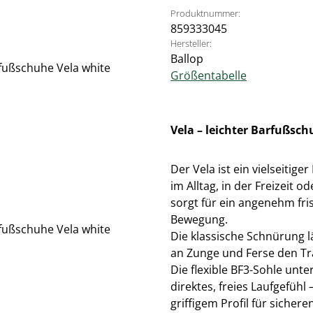
Produktnummer:
859333045
Hersteller:
Ballop
Größentabelle
Vela – leichter Barfußsc
Der Vela ist ein vielseitige
im Alltag, in der Freizeit
sorgt für ein angenehm fr
Bewegung.
Die klassische Schnürung lä
an Zunge und Ferse den Tr
Die flexible BF3-Sohle unte
direktes, freies Laufgefüh
griffigem Profil für sicheren