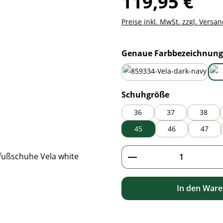
119,95 €
Preise inkl. MwSt. zzgl. Versa
Genaue Farbbezeichnung
dark navy
auswählen
Schuhgröße
36
37
38
45
46
47
Produkt Anzahl: G
In den War