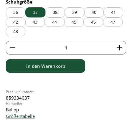
auswählen
Schuhgröße
36
37
38
39
40
41
42
43
44
45
46
47
48
Produkt Anzahl: Gib den gewünschten Wert ein ode
In den Warenkorb
Produktnummer:
859334037
Hersteller:
Ballop
Größentabelle