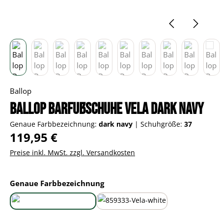
Ballop
Ballop Barfußschuhe Vela dark navy
Genaue Farbbezeichnung:
dark navy
|
Schuhgröße:
37
Regulärer Preis:
119,95 €
Preise inkl. MwSt. zzgl. Versandkosten
auswählen
Genaue Farbbezeichnung
dark navy
white