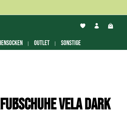
Du hast 0 Produkte auf
Warenko
hensocken
Outlet
Sonstige
rfußschuhe Vela dark