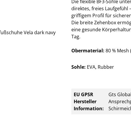
Die flexible BF3-Sohle unte
direktes, freies Laufgefüh
griffigem Profil für sicheren
Die breite Zehenbox ermögl
eine gesunde Körperhaltung
Tag.
Obermaterial:
80 % Mesh (
Sohle:
EVA, Rubber
EU GPSR
Gts Global
Hersteller
Ansprechp
Information:
Schirmeic