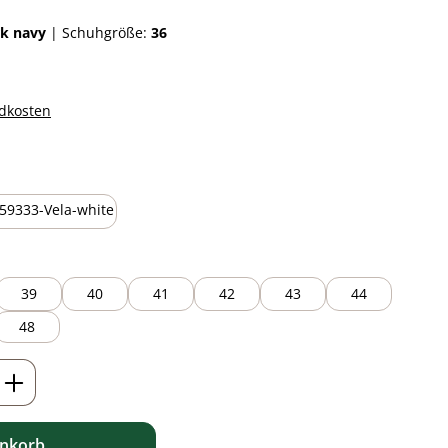
rk navy
|
Schuhgröße:
36
ndkosten
auswählen
white
39
40
41
42
43
44
48
ib den gewünschten Wert ein oder benutz
enkorb