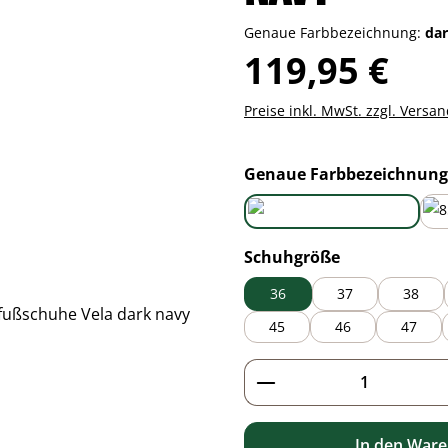
Genaue Farbbezeichnung:
da
Regulärer Preis:
119,95 €
Preise inkl. MwSt. zzgl. Versa
Genaue Farbbezeichnung
dark navy
auswählen
Schuhgröße
36
37
38
45
46
47
Produkt Anzahl: G
In den War