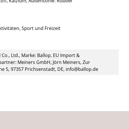
stoff, Kalzium; Außensohle: Rubber
tivitäten, Sport und Freizeit
 Co., Ltd., Marke: Ballop, EU Import &
artner: Meiners GmbH, Jörn Meiners, Zur
he 5, 97357 Prichsenstadt, DE, info@ballop.de