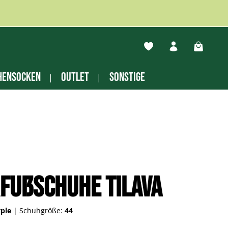
Du hast 0 Produkte auf
Warenko
hensocken
Outlet
Sonstige
fußschuhe Tilava
rple
|
Schuhgröße:
44