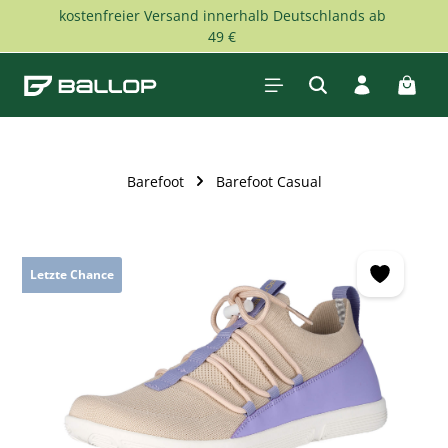
kostenfreier Versand innerhalb Deutschlands ab
Zum Hauptinhalt springen
49 €
Waren
Barefoot
Barefoot Casual
Bildergalerie überspringen
Letzte Chance