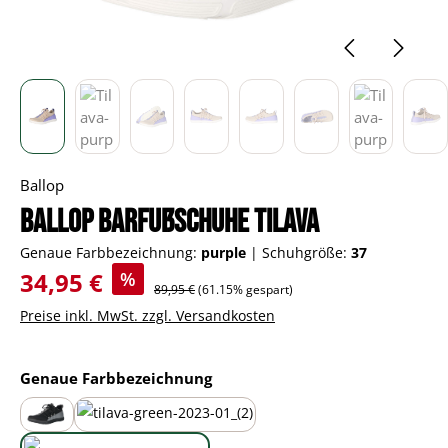
Ballop
Ballop Barfußschuhe Tilava
Genaue Farbbezeichnung:
purple
|
Schuhgröße:
37
Verkaufspreis:
34,95 €
%
Regulärer Preis:
89,95 €
(61.15% gespart)
Preise inkl. MwSt. zzgl. Versandkosten
auswählen
Genaue Farbbezeichnung
black
green