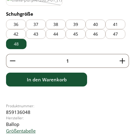
purple
(Diese Option ist zurzeit nicht verfügbar.)
auswählen
Schuhgröße
36
37
38
39
40
41
42
43
44
45
46
47
48
Produkt Anzahl: Gib den gewünschten Wert ein ode
In den Warenkorb
Produktnummer:
859136048
Hersteller:
Ballop
Größentabelle