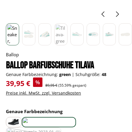
Ballop
Ballop Barfußschuhe Tilava
Genaue Farbbezeichnung:
green
|
Schuhgröße:
48
Verkaufspreis:
39,95 €
%
Regulärer Preis:
89,95 €
(55.59% gespart)
Preise inkl. MwSt. zzgl. Versandkosten
auswählen
Genaue Farbbezeichnung
black
green