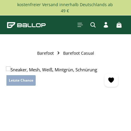
kostenfreier Versand innerhalb Deutschlands ab
Zum Hauptinhalt springen
49 €
Waren
Barefoot
Barefoot Casual
Bildergalerie überspringen
Letzte Chance