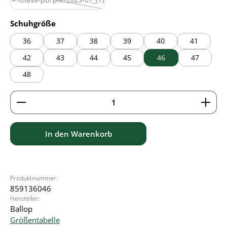
purple
(Diese Option ist zurzeit nicht verfügbar.)
auswählen
Schuhgröße
36
37
38
39
40
41
42
43
44
45
46
47
48
Produkt Anzahl: Gib den gewünschten Wert ein ode
In den Warenkorb
Produktnummer:
859136046
Hersteller:
Ballop
Größentabelle