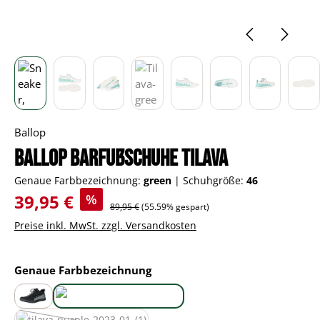
Ballop
Ballop Barfußschuhe Tilava
Genaue Farbbezeichnung:
green
|
Schuhgröße:
46
Verkaufspreis:
39,95 €
%
Regulärer Preis:
89,95 €
(55.59% gespart)
Preise inkl. MwSt. zzgl. Versandkosten
auswählen
Genaue Farbbezeichnung
black
green