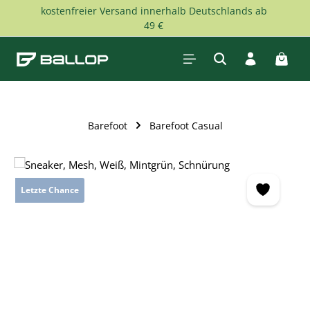
kostenfreier Versand innerhalb Deutschlands ab
Zum Hauptinhalt springen
49 €
Waren
Barefoot
Barefoot Casual
Bildergalerie überspringen
Letzte Chance