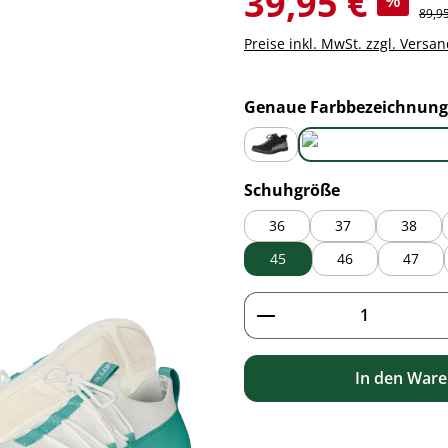
39,95 €
%
Regul
89,9
Preise inkl. MwSt. zzgl. Versa
Genaue Farbbezeichnung
black
green
auswählen
Schuhgröße
36
37
38
45
46
47
Produkt Anzahl: G
In den War