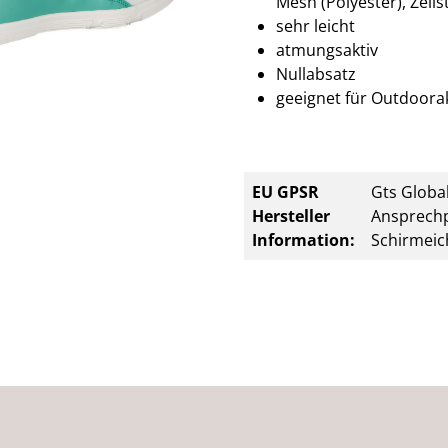
Mesh (Polyester), Zell
sehr leicht
atmungsaktiv
Nullabsatz
geeignet für Outdoorak
EU GPSR
Gts Global
Hersteller
Ansprechp
Information:
Schirmeic