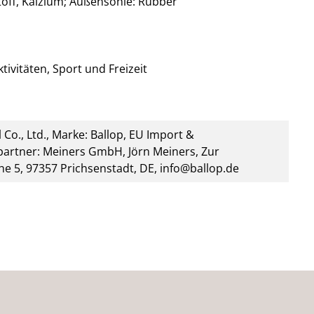
stoff, Kalzium; Außensohle: Rubber
tivitäten, Sport und Freizeit
 Co., Ltd., Marke: Ballop, EU Import &
artner: Meiners GmbH, Jörn Meiners, Zur
he 5, 97357 Prichsenstadt, DE, info@ballop.de