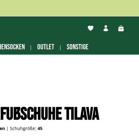
Du hast 0 Produkte auf
Warenko
hensocken
Outlet
Sonstige
fußschuhe Tilava
een
|
Schuhgröße:
45