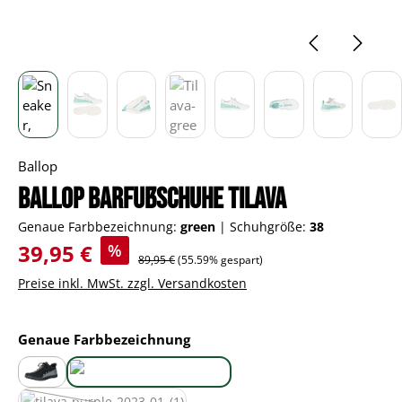
Ballop
Ballop Barfußschuhe Tilava
Genaue Farbbezeichnung:
green
|
Schuhgröße:
38
Verkaufspreis:
39,95 €
%
Regulärer Preis:
89,95 €
(55.59% gespart)
Preise inkl. MwSt. zzgl. Versandkosten
auswählen
Genaue Farbbezeichnung
black
green