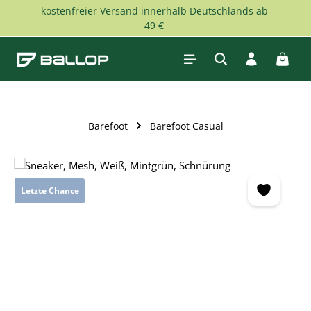
kostenfreier Versand innerhalb Deutschlands ab
Zum Hauptinhalt springen
49 €
Waren
Barefoot
Barefoot Casual
Bildergalerie überspringen
Letzte Chance