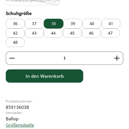
purple
(Diese Option ist zurzeit nicht verfügbar.)
auswählen
Schuhgröße
36
37
38
39
40
41
42
43
44
45
46
47
48
Produkt Anzahl: Gib den gewünschten Wert ein ode
In den Warenkorb
Produktnummer:
859136038
Hersteller:
Ballop
Größentabelle