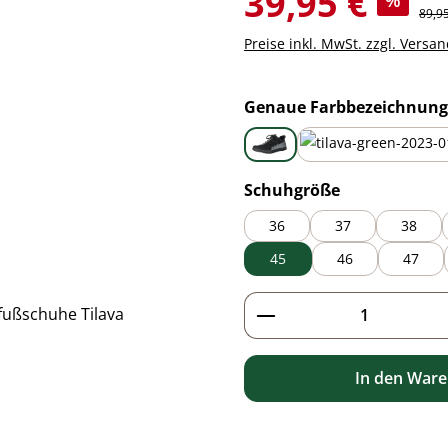
39,95 €
%
Regul
89,9
Preise inkl. MwSt. zzgl. Versa
Genaue Farbbezeichnung
black
green
auswählen
Schuhgröße
36
37
38
45
46
47
Produkt Anzahl: G
In den War