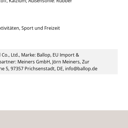
stoff, Kalzium; Außensohle: Rubber
tivitäten, Sport und Freizeit
 Co., Ltd., Marke: Ballop, EU Import &
artner: Meiners GmbH, Jörn Meiners, Zur
he 5, 97357 Prichsenstadt, DE, info@ballop.de