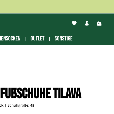
Du hast 0 Produkte auf
Warenko
hensocken
Outlet
Sonstige
fußschuhe Tilava
ack
|
Schuhgröße:
45