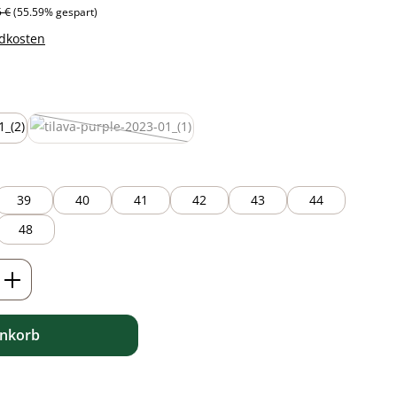
ärer Preis:
5 €
(55.59% gespart)
ndkosten
auswählen
purple
(Diese Option ist zurzeit nicht verfügbar.)
39
40
41
42
43
44
48
ib den gewünschten Wert ein oder benutz
enkorb