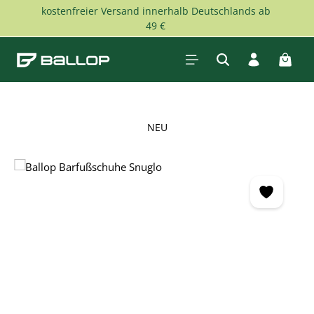
kostenfreier Versand innerhalb Deutschlands ab
Zum Hauptinhalt springen
49 €
Waren
NEU
Bildergalerie überspringen