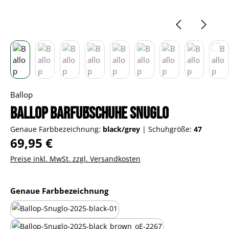
Ballop
Ballop Barfußschuhe Snuglo
Genaue Farbbezeichnung:
black/grey
|
Schuhgröße:
47
Regulärer Preis:
69,95 €
Preise inkl. MwSt. zzgl. Versandkosten
auswählen
Genaue Farbbezeichnung
all-black