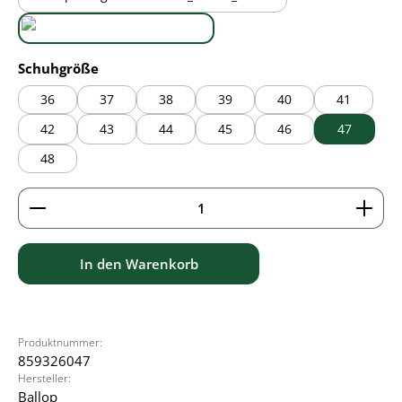
black/brown
black/grey
auswählen
Schuhgröße
36
37
38
39
40
41
42
43
44
45
46
47
48
Produkt Anzahl: Gib den gewünschten Wert ein ode
In den Warenkorb
Produktnummer:
859326047
Hersteller:
Ballop