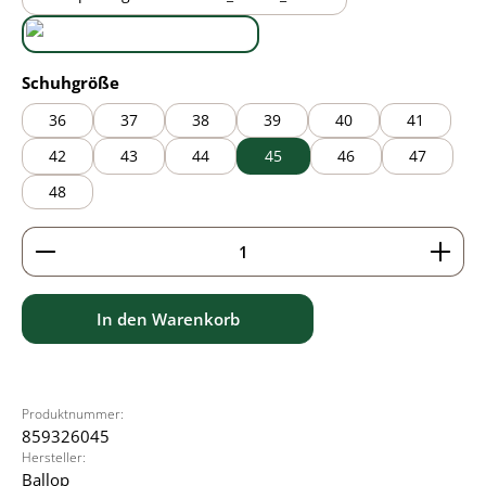
black/brown
black/grey
auswählen
Schuhgröße
36
37
38
39
40
41
42
43
44
45
46
47
48
Produkt Anzahl: Gib den gewünschten Wert ein ode
In den Warenkorb
Produktnummer:
859326045
Hersteller:
Ballop