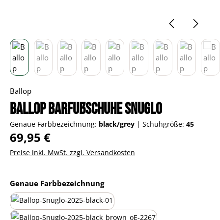
Ballop
Ballop Barfußschuhe Snuglo
Genaue Farbbezeichnung:
black/grey
|
Schuhgröße:
45
Regulärer Preis:
69,95 €
Preise inkl. MwSt. zzgl. Versandkosten
auswählen
Genaue Farbbezeichnung
all-black