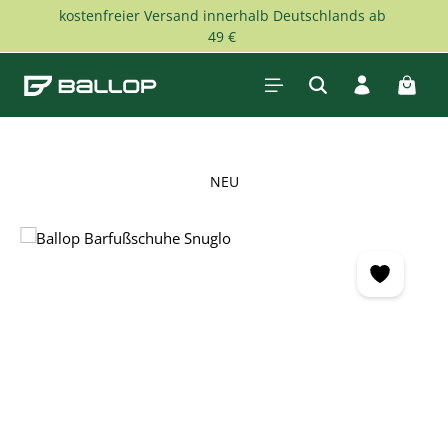
kostenfreier Versand innerhalb Deutschlands ab
Zum Hauptinhalt springen
49 €
Waren
NEU
Bildergalerie überspringen