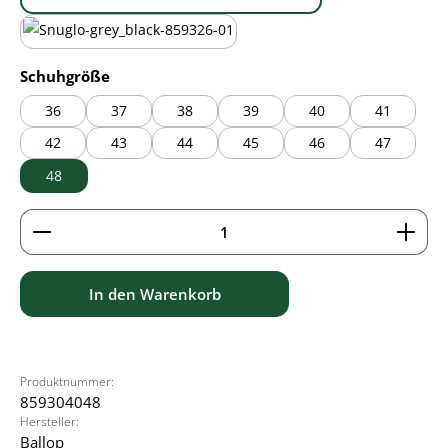
black/brown
black/grey
auswählen
Schuhgröße
36
37
38
39
40
41
42
43
44
45
46
47
48
Produkt Anzahl: Gib den gewünschten Wert ein ode
In den Warenkorb
Produktnummer:
859304048
Hersteller:
Ballop