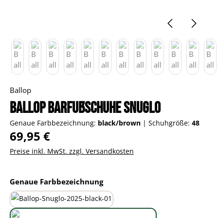
Ballop
Ballop Barfußschuhe Snuglo
Genaue Farbbezeichnung:
black/brown
|
Schuhgröße:
48
Regulärer Preis:
69,95 €
Preise inkl. MwSt. zzgl. Versandkosten
auswählen
Genaue Farbbezeichnung
all-black