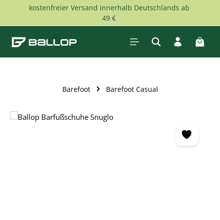
kostenfreier Versand innerhalb Deutschlands ab
Zum Hauptinhalt springen
49 €
Waren
Barefoot
Barefoot Casual
Bildergalerie überspringen