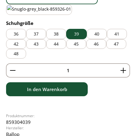
black/brown
black/grey
auswählen
Schuhgröße
36
37
38
39
40
41
42
43
44
45
46
47
48
Produkt Anzahl: Gib den gewünschten Wert ein ode
In den Warenkorb
Produktnummer:
859304039
Hersteller:
Ballop