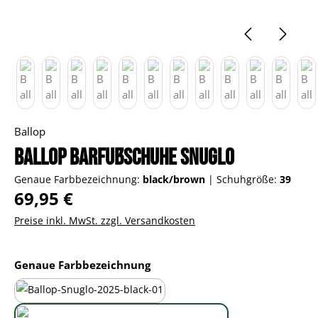
Ballop
Ballop Barfußschuhe Snuglo
Genaue Farbbezeichnung:
black/brown
|
Schuhgröße:
39
Regulärer Preis:
69,95 €
Preise inkl. MwSt. zzgl. Versandkosten
auswählen
Genaue Farbbezeichnung
all-black