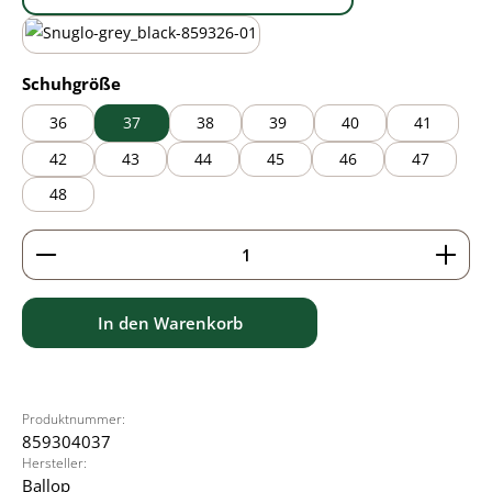
black/brown
black/grey
auswählen
Schuhgröße
36
37
38
39
40
41
42
43
44
45
46
47
48
Produkt Anzahl: Gib den gewünschten Wert ein ode
In den Warenkorb
Produktnummer:
859304037
Hersteller:
Ballop