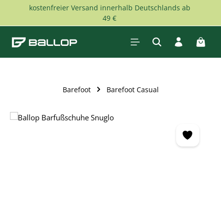
kostenfreier Versand innerhalb Deutschlands ab
Zum Hauptinhalt springen
49 €
Waren
Barefoot
Barefoot Casual
Bildergalerie überspringen