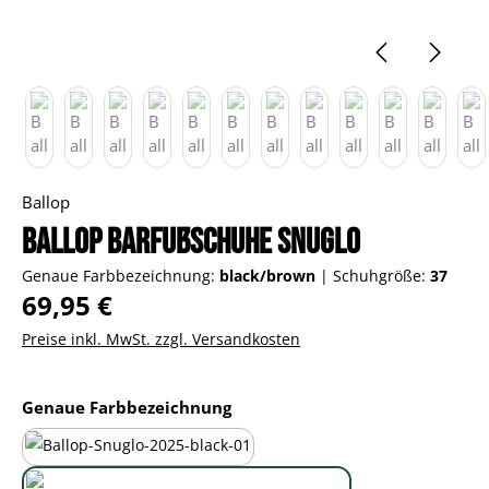
Ballop
Ballop Barfußschuhe Snuglo
Genaue Farbbezeichnung:
black/brown
|
Schuhgröße:
37
Regulärer Preis:
69,95 €
Preise inkl. MwSt. zzgl. Versandkosten
auswählen
Genaue Farbbezeichnung
all-black