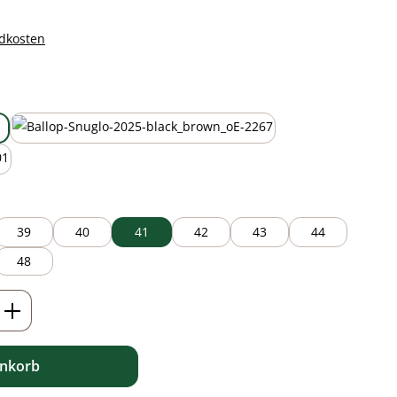
ndkosten
auswählen
black/brown
39
40
41
42
43
44
48
ib den gewünschten Wert ein oder benutz
enkorb