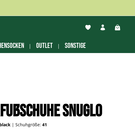
Du hast 0 Produkte auf
Warenko
hensocken
Outlet
Sonstige
rfußschuhe Snuglo
-black
|
Schuhgröße:
41