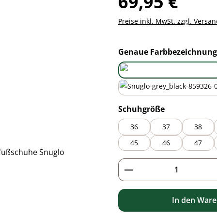
69,95 €
Preise inkl. MwSt. zzgl. Versa
Genaue Farbbezeichnung
all-black
black/grey
auswählen
Schuhgröße
36
37
38
45
46
47
Produkt Anzahl: G
In den War