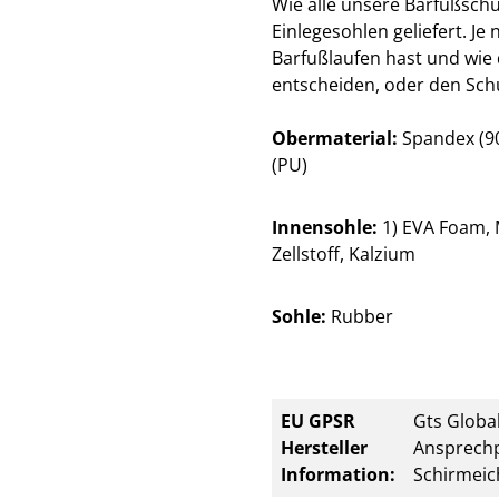
Wie alle unsere Barfußsch
Einlegesohlen geliefert. Je
Barfußlaufen hast und wie 
entscheiden, oder den Sch
Obermaterial:
Spandex (90
(PU)
Innensohle:
1) EVA Foam, M
Zellstoff, Kalzium
Sohle:
Rubber
EU GPSR
Gts Global
Hersteller
Ansprechp
Information:
Schirmeic