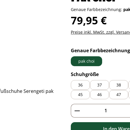
Genaue Farbbezeichnung:
pa
Regulärer Preis:
79,95 €
Preise inkl. MwSt. zzgl. Versa
Genaue Farbbezeichnung
pak choi
auswählen
Schuhgröße
36
37
38
45
46
47
Produkt Anzahl: G
In den War