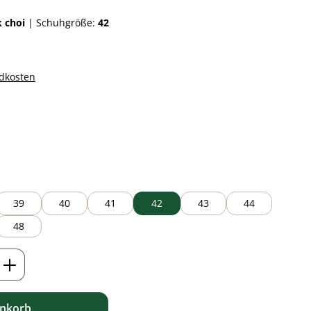
k choi
|
Schuhgröße:
42
ndkosten
auswählen
39
40
41
42
43
44
48
ib den gewünschten Wert ein oder benutz
enkorb