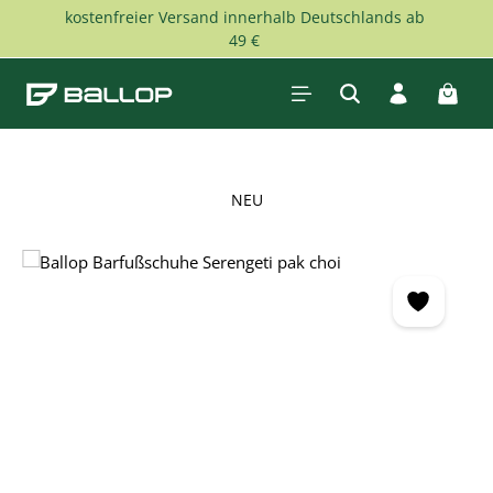
kostenfreier Versand innerhalb Deutschlands ab
Zum Hauptinhalt springen
49 €
Waren
NEU
Bildergalerie überspringen