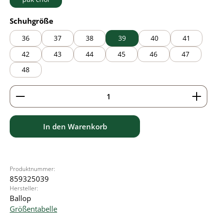
auswählen
Schuhgröße
36
37
38
39
40
41
42
43
44
45
46
47
48
Produkt Anzahl: Gib den gewünschten Wert ein ode
In den Warenkorb
Produktnummer:
859325039
Hersteller:
Ballop
Größentabelle