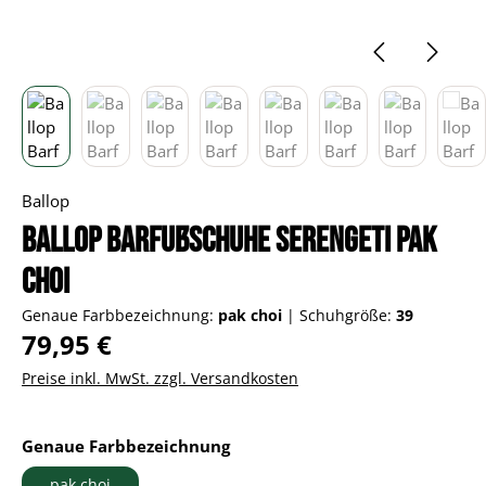
Ballop
Ballop Barfußschuhe Serengeti pak
choi
Genaue Farbbezeichnung:
pak choi
|
Schuhgröße:
39
Regulärer Preis:
79,95 €
Preise inkl. MwSt. zzgl. Versandkosten
auswählen
Genaue Farbbezeichnung
pak choi