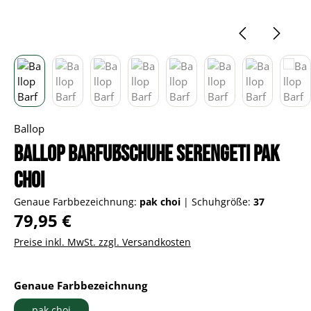
Ballop
Ballop Barfußschuhe Serengeti pak
choi
Genaue Farbbezeichnung:
pak choi
|
Schuhgröße:
37
Regulärer Preis:
79,95 €
Preise inkl. MwSt. zzgl. Versandkosten
auswählen
Genaue Farbbezeichnung
pak choi