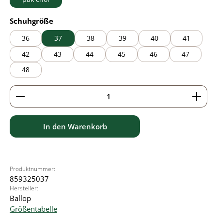
auswählen
Schuhgröße
36
37
38
39
40
41
42
43
44
45
46
47
48
Produkt Anzahl: Gib den gewünschten Wert ein ode
In den Warenkorb
Produktnummer:
859325037
Hersteller:
Ballop
Größentabelle