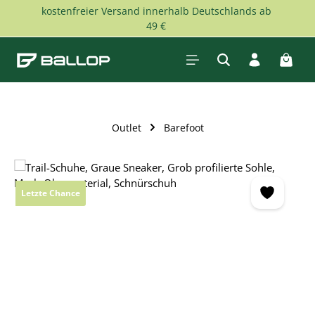
kostenfreier Versand innerhalb Deutschlands ab
Zum Hauptinhalt springen
49 €
Waren
Outlet
Barefoot
Bildergalerie überspringen
Letzte Chance