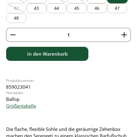
(Diese Option ist zurzeit nicht verfügbar.)
(Diese Option ist zurzeit nicht verfügbar.)
(Diese Option ist zurzeit nicht verfü
42
43
44
45
46
47
(Diese Option ist zurzeit nicht verfügbar.)
48
Produkt Anzahl: Gib den gewünschten Wert ein ode
In den Warenkorb
Produktnummer:
859023041
Hersteller:
Ballop
Größentabelle
Die flache, flexible Sohle und die geräumige Zehenbox
machen den Serengeti zu einem klassischen Barfußschuh.