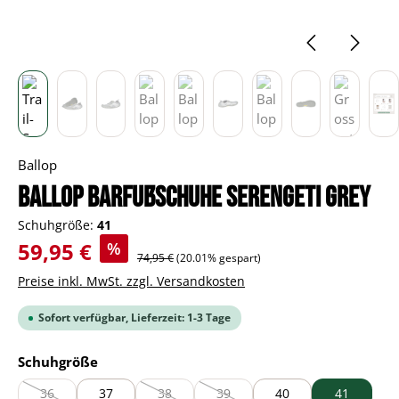
Ballop
BALLOP Barfußschuhe Serengeti grey
Schuhgröße:
41
Verkaufspreis:
59,95 €
%
Regulärer Preis:
74,95 €
(20.01% gespart)
Preise inkl. MwSt. zzgl. Versandkosten
Sofort verfügbar, Lieferzeit: 1-3 Tage
auswählen
Schuhgröße
36
37
38
39
40
41