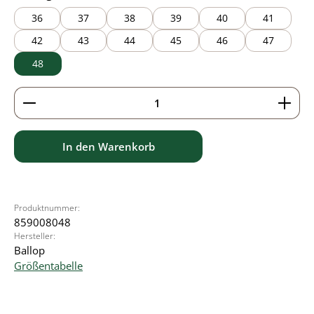
36
37
38
39
40
41
42
43
44
45
46
47
48
Produkt Anzahl: Gib den gewünschten Wert ein ode
In den Warenkorb
Produktnummer:
859008048
Hersteller:
Ballop
Größentabelle