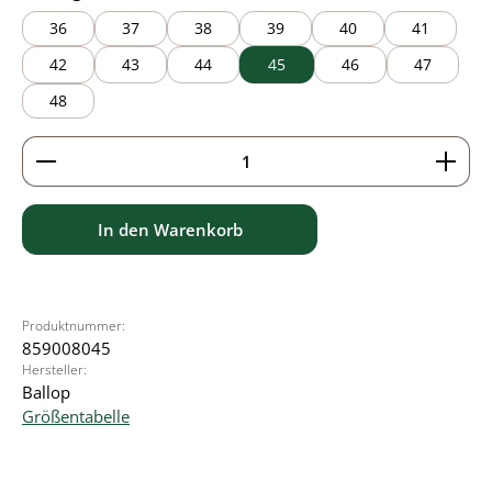
36
37
38
39
40
41
42
43
44
45
46
47
48
Produkt Anzahl: Gib den gewünschten Wert ein ode
In den Warenkorb
Produktnummer:
859008045
Hersteller:
Ballop
Größentabelle