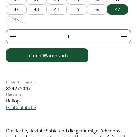
42
43
44
45
46
47
48
(Diese Option ist zurzeit nicht verfügbar.)
Produkt Anzahl: Gib den gewünschten Wert ein ode
In den Warenkorb
Produktnummer:
859275047
Hersteller:
Ballop
Größentabelle
Die flache, flexible Sohle und die geräumige Zehenbox