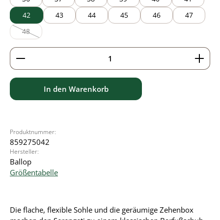
42
43
44
45
46
47
48
(Diese Option ist zurzeit nicht verfügbar.)
Produkt Anzahl: Gib den gewünschten Wert ein ode
In den Warenkorb
Produktnummer:
859275042
Hersteller:
Ballop
Größentabelle
Die flache, flexible Sohle und die geräumige Zehenbox