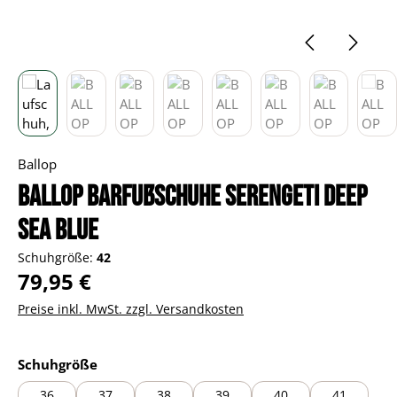
Ballop
BALLOP Barfußschuhe Serengeti deep
sea blue
Schuhgröße:
42
Regulärer Preis:
79,95 €
Preise inkl. MwSt. zzgl. Versandkosten
auswählen
Schuhgröße
36
37
38
39
40
41