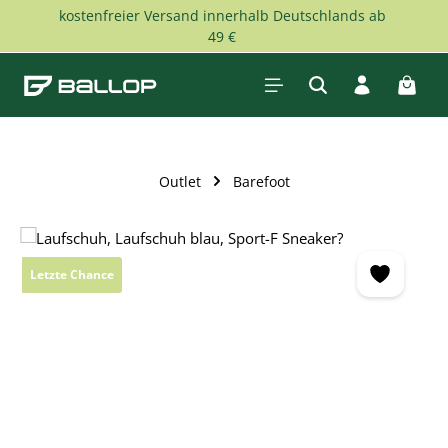
kostenfreier Versand innerhalb Deutschlands ab
Zum Hauptinhalt springen
49 €
Waren
Outlet
Barefoot
Bildergalerie überspringen
Letzte Chance