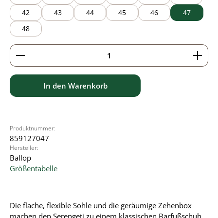
42
43
44
45
46
47
48
Produkt Anzahl: Gib den gewünschten Wert ein ode
In den Warenkorb
Produktnummer:
859127047
Hersteller:
Ballop
Größentabelle
Die flache, flexible Sohle und die geräumige Zehenbox
machen den Serengeti zu einem klassischen Barfußschuh.