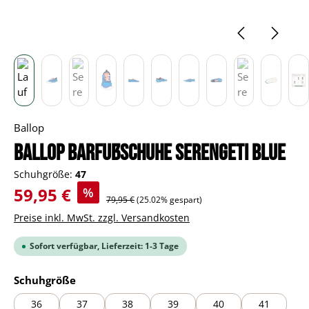
Ballop
BALLOP Barfußschuhe Serengeti blue
Schuhgröße:
47
Verkaufspreis:
59,95 €
%
Regulärer Preis:
79,95 €
(25.02% gespart)
Preise inkl. MwSt. zzgl. Versandkosten
Sofort verfügbar, Lieferzeit: 1-3 Tage
auswählen
Schuhgröße
36
37
38
39
40
41