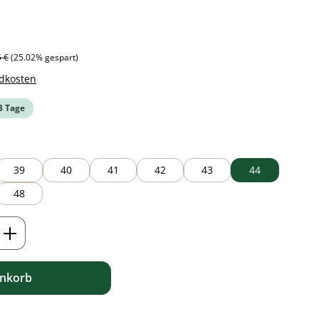
ärer Preis:
5 €
(25.02% gespart)
ndkosten
-3 Tage
39
40
41
42
43
44
48
ib den gewünschten Wert ein oder benutz
enkorb