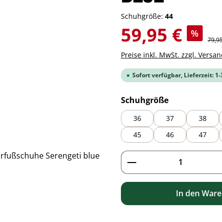
Schuhgröße:
44
Verkaufspreis:
59,95 €
%
Regul
79,9
Preise inkl. MwSt. zzgl. Versa
Sofort verfügbar, Lieferzeit: 1
auswählen
Schuhgröße
36
37
38
45
46
47
Produkt Anzahl: G
In den War