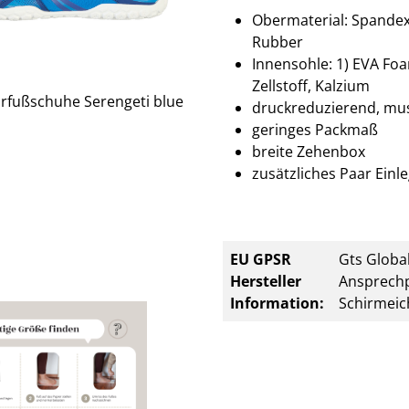
Obermaterial: Spandex
Rubber
Innensohle: 1) EVA Foa
Zellstoff, Kalzium
druckreduzierend, mu
geringes Packmaß
breite Zehenbox
zusätzliches Paar Einl
EU GPSR
Gts Global
Hersteller
Ansprechp
Information:
Schirmeic