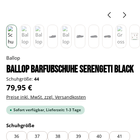
Ballop
BALLOP Barfußschuhe Serengeti black
Schuhgröße:
44
Regulärer Preis:
79,95 €
Preise inkl. MwSt. zzgl. Versandkosten
Sofort verfügbar, Lieferzeit: 1-3 Tage
auswählen
Schuhgröße
36
37
38
39
40
41