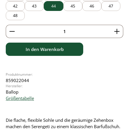
42
43
44
45
46
47
48
Produkt Anzahl: Gib den gewünschten Wert ein ode
In den Warenkorb
Produktnummer:
859022044
Hersteller:
Ballop
Größentabelle
Die flache, flexible Sohle und die geräumige Zehenbox
machen den Serengeti zu einem klassischen Barfußschuh.