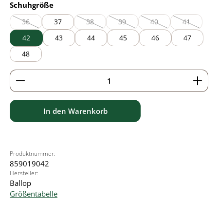
auswählen
Schuhgröße
36
37
38
39
40
41
(Diese Option ist zurzeit nicht verfügbar.)
(Diese Option ist zurzeit nicht verfügbar.)
(Diese Option ist zurzeit nicht verfü
(Diese Option ist zurzei
(Diese Optio
42
43
44
45
46
47
48
Produkt Anzahl: Gib den gewünschten Wert ein ode
In den Warenkorb
Produktnummer:
859019042
Hersteller:
Ballop
Größentabelle