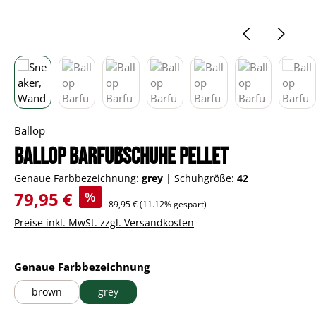
Ballop
Ballop Barfußschuhe Pellet
Genaue Farbbezeichnung:
grey
|
Schuhgröße:
42
Verkaufspreis:
79,95 €
%
Regulärer Preis:
89,95 €
(11.12% gespart)
Preise inkl. MwSt. zzgl. Versandkosten
auswählen
Genaue Farbbezeichnung
brown
grey