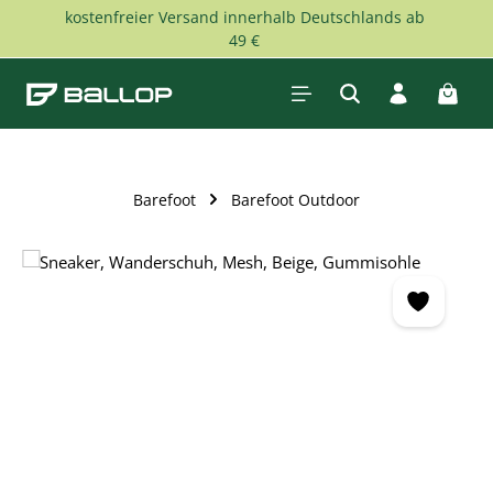
kostenfreier Versand innerhalb Deutschlands ab
Zum Hauptinhalt springen
49 €
Waren
Barefoot
Barefoot Outdoor
Bildergalerie überspringen